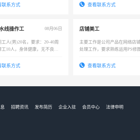
看联系方式
查看联系方式
水线操作工
08月06日
店铺美工
工人(男)20名，要求：20-40周
主要工作是公司产品在网络店
焊工10人，身体健康，无不良嗜
处理工作，要求熟练运用PS修图
：4500-7000元，标准八人间住
作时间每天8小时，待遇优厚。
费发放劳保用品，两班倒，每月
看联系方式
查看联系方式
时发放工资，工作时间10小时
信息
招聘资讯
发布简历
企业入驻
会员中心
法律申明
们