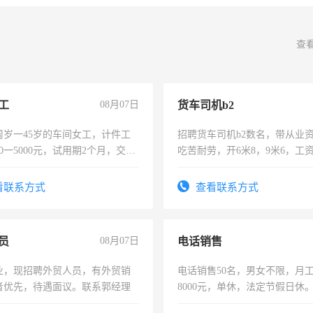
查
工
08月07日
货车司机b2
周岁一45岁的车间女工，计件工
招聘货车司机b2数名，带从业
00一5000元，试用期2个月，交五
吃苦耐劳，开6米8，9米6，工
年薪假，年底福利
看联系方式
查看联系方式
员
08月07日
电话销售
业，现招聘外贸人员，有外贸销
电话销售50名，男女不限，月工资
者优先，待遇面议。联系郭经理
8000元，单休，法定节假日休