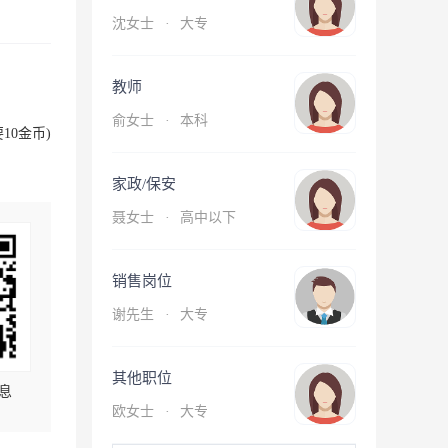
沈女士
·
大专
教师
俞女士
·
本科
10金币)
家政/保安
聂女士
·
高中以下
销售岗位
谢先生
·
大专
其他职位
息
欧女士
·
大专