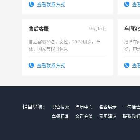
太太等。
查看联系方式
查
售后客服
08月07日
车间流
售后客服20名，女性，20-30周岁，单
招聘车间
休，国家节假日休息
岁，电
好。薪资
宿，免
查看联系方式
查
25号准
栏目导航:
职位搜索
简历中心
名企展示
一句话
套餐标准
金币充值
意见建议
联系我