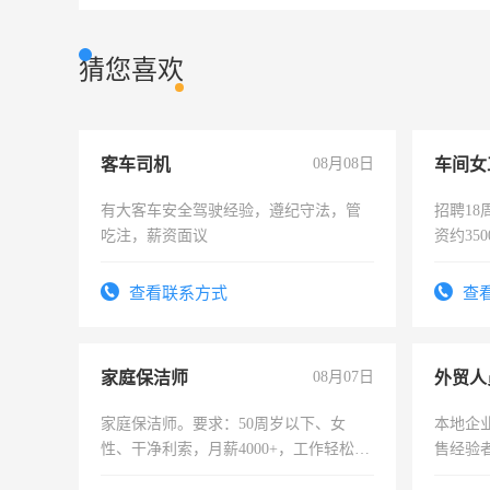
猜您喜欢
客车司机
08月08日
车间女
有大客车安全驾驶经验，遵纪守法，管
招聘18
吃注，薪资面议
资约35
险，有
查看联系方式
查
家庭保洁师
08月07日
外贸人
家庭保洁师。要求：50周岁以下、女
本地企
性、干净利索，月薪4000+，工作轻松，
售经验
时间灵活，不需坐班，适合宝妈、全职